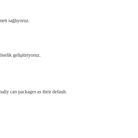
meti sağlıyoruz.
nelik gelişitiriyoruz.
ally can packages as their default.