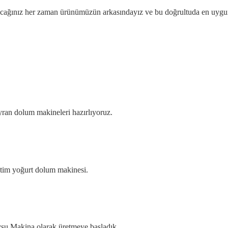
cağınız her zaman ürünümüzün arkasındayız ve bu doğrultuda en uygun f
ayran dolum makineleri hazırlıyoruz.
retim yoğurt dolum makinesi.
Aysu Makina olarak üretmeye başladık.