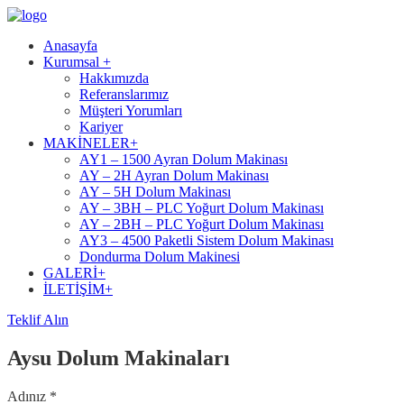
Anasayfa
Kurumsal +
Hakkımızda
Referanslarımız
Müşteri Yorumları
Kariyer
MAKİNELER+
AY1 – 1500 Ayran Dolum Makinası
AY – 2H Ayran Dolum Makinası
AY – 5H Dolum Makinası
AY – 3BH – PLC Yoğurt Dolum Makinası
AY – 2BH – PLC Yoğurt Dolum Makinası
AY3 – 4500 Paketli Sistem Dolum Makinası
Dondurma Dolum Makinesi
GALERİ+
İLETİŞİM+
Teklif Alın
Aysu Dolum Makinaları
Adınız
*